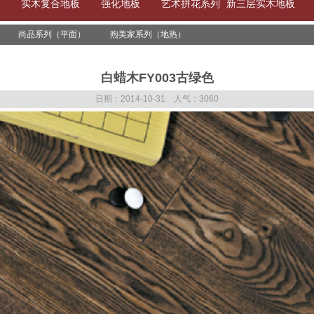
实木复合地板
强化地板
艺术拼花系列
新三层实木地板
尚品系列（平面）
煦美家系列（地热）
白蜡木FY003古绿色
日期：2014-10-31 人气：3060