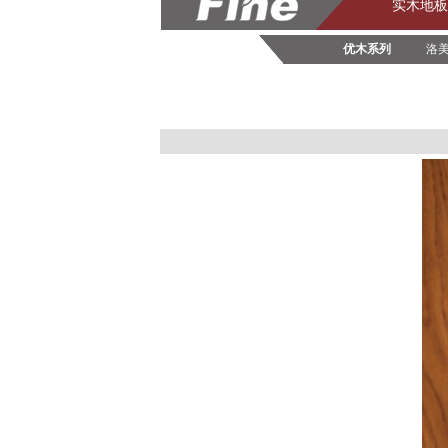
实木地板
优木系列
洛