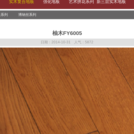
实木复合地板
强化地板
艺术拼花系列
新三层实木地板
美系列
博纳丝系列
柚木FY6005
日期：2014-10-31 人气：5872